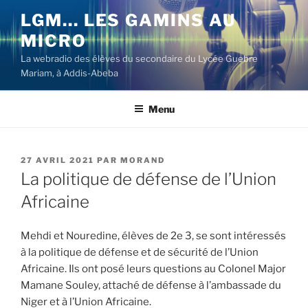
Aller
LGM… LES GAMINS AU
au
MICRO
contenu
principal
La webradio des élèves du secondaire du Lycée Guebre
Mariam, à Addis-Abeba
Menu
PUBLIÉ
27 AVRIL 2021
PAR
MORAND
LE
La politique de défense de l’Union
Africaine
Mehdi et Nouredine, élèves de 2e 3, se sont intéressés
à la politique de défense et de sécurité de l’Union
Africaine. Ils ont posé leurs questions au Colonel Major
Mamane Souley, attaché de défense à l’ambassade du
Niger et à l’Union Africaine.