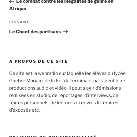
Le combat contre les inégalités de genre en
l’article
Afrique
Article
SUIVANT
suivant
Le Chant des partisans
À PROPOS DE CE SITE
Ce site est la webradio sur laquelle les élèves du lycée
Guebre Mariam, de la 6e à la terminale, partagent leurs
productions audio et vidéo. Il peut s’agir d’émissions
réalisées en studio, de reportages, d’interviews, de
textes personnels, de lectures d’œuvres littéraires,
d’exposés etc.