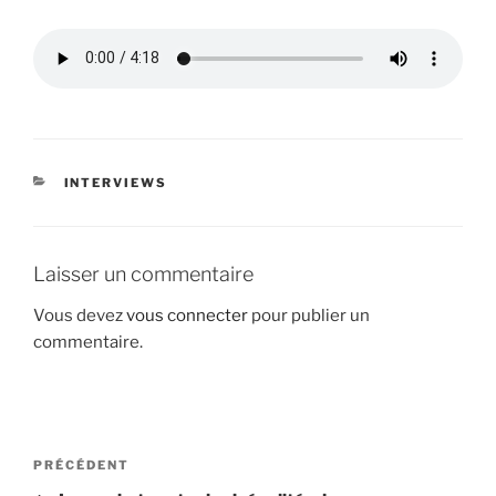
CATÉGORIES
INTERVIEWS
Laisser un commentaire
Vous devez
vous connecter
pour publier un
commentaire.
Navigation
Article
PRÉCÉDENT
de
précédent