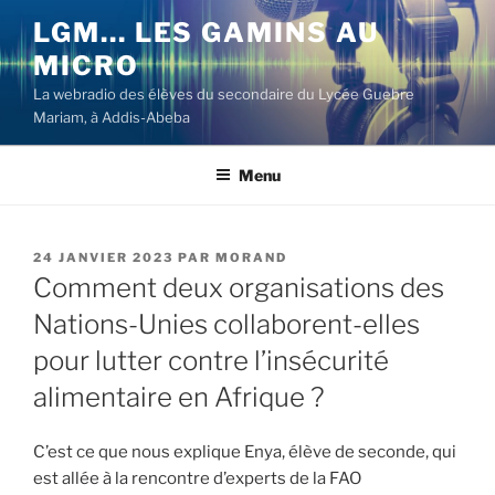
Aller
LGM… LES GAMINS AU
au
MICRO
contenu
principal
La webradio des élèves du secondaire du Lycée Guebre
Mariam, à Addis-Abeba
Menu
PUBLIÉ
24 JANVIER 2023
PAR
MORAND
LE
Comment deux organisations des
Nations-Unies collaborent-elles
pour lutter contre l’insécurité
alimentaire en Afrique ?
C’est ce que nous explique Enya, élève de seconde, qui
est allée à la rencontre d’experts de la FAO