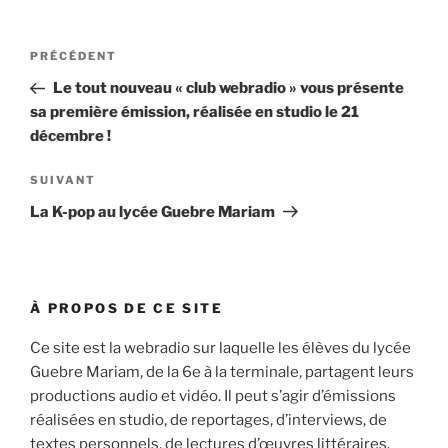
Navigation
Article
PRÉCÉDENT
de
précédent
Le tout nouveau « club webradio » vous présente
l’article
sa première émission, réalisée en studio le 21
décembre !
Article
SUIVANT
suivant
La K-pop au lycée Guebre Mariam
À PROPOS DE CE SITE
Ce site est la webradio sur laquelle les élèves du lycée
Guebre Mariam, de la 6e à la terminale, partagent leurs
productions audio et vidéo. Il peut s’agir d’émissions
réalisées en studio, de reportages, d’interviews, de
textes personnels, de lectures d’œuvres littéraires,